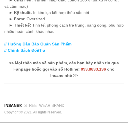
và cầm màu)
►
Kỹ thuật:
In kéo lụa kết hợp thêu sắc nét
►
Form:
Oversized
►
Thiết kế:
Tinh tế, phong cách trẻ trung, năng động, phù hợp
nhiều hoàn cảnh khác nhau
// Hướng Dẫn Bảo Quản Sản Phẩm
//
Chính Sách Đổi/Trả
<< Mọi thắc mắc về sản phẩm, các bạn hãy nhắn tin qua
Fanpage hoặc gọi vào số Hotline:
093.8833.196
cho
Insane nhé >>
INSANE®
STREETWEAR BRAND
Copyright © 2021. All rights reserved.