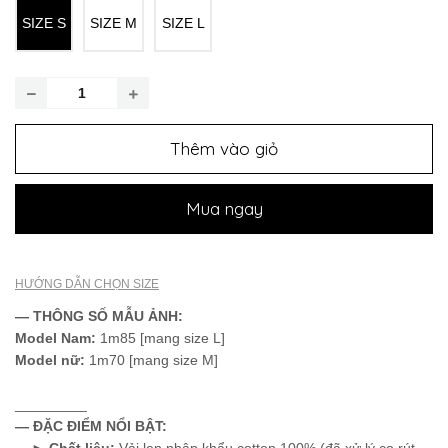
SIZE S
SIZE M
SIZE L
Thêm vào giỏ
Mua ngay
HƯỚNG DẪN CHỌN SIZE
— THÔNG SỐ MẪU ẢNH:
Model
Nam:
1m85 [mang size L]
Model nữ:
1m70 [mang size M]
_________
— ĐẶC ĐIỂM NỔI BẬT:
►
Chất liệu:
Vải len nhập khẩu cotton 100% (đã xử lý co rút