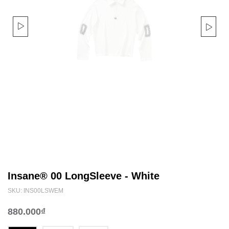
Insane® 00 LongSleeve - White
SKU: INS00LSWEM
880.000₫