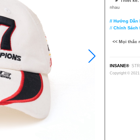
►
Thiết kế
nhau
// Hướng Dẫn
//
Chính Sách 
<< Mọi thắc 
INSANE®
STR
Copyright © 2021. 