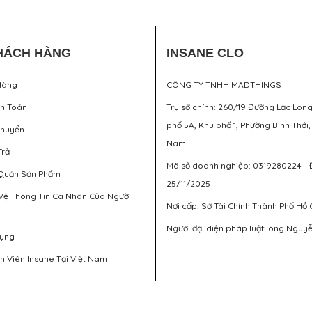
HÁCH HÀNG
INSANE CLO
Hàng
CÔNG TY TNHH MADTHINGS
nh Toán
Trụ sở chính: 260/19 Đường Lạc Lon
phố 5A, Khu phố 1, Phường Bình Thới,
Chuyển
Nam
Trả
Mã số doanh nghiệp: 0319280224 - 
Quản Sản Phẩm
25/11/2025
Vệ Thông Tin Cá Nhân Của Người
Nơi cấp: Sở Tài Chính Thành Phố Hồ 
Người đại diện pháp luật: ông Nguy
Dụng
h Viên Insane Tại Việt Nam