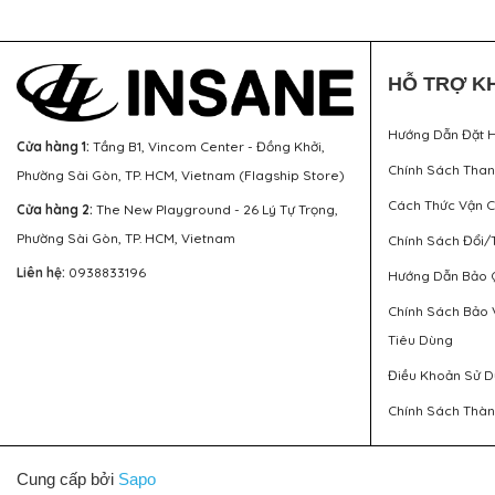
HỖ TRỢ K
Hướng Dẫn Đặt 
Cửa hàng 1:
Tầng B1, Vincom Center - Đồng Khởi,
Chính Sách Tha
Phường Sài Gòn, TP. HCM, Vietnam (Flagship Store)
Cách Thức Vận 
Cửa hàng 2:
The New Playground - 26 Lý Tự Trọng,
Phường Sài Gòn, TP. HCM, Vietnam
Chính Sách Đổi/
Liên hệ:
0938833196
Hướng Dẫn Bảo 
Chính Sách Bảo 
Tiêu Dùng
Điều Khoản Sử 
Chính Sách Thàn
Cung cấp bởi
Sapo