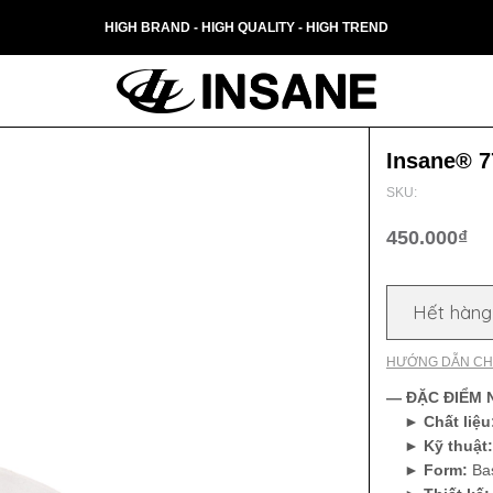
HIGH BRAND - HIGH QUALITY - HIGH TREND
Insane® 7
SKU:
450.000₫
Hết hàng
HƯỚNG DẪN CH
— ĐẶC ĐIỂM N
►
Chất liệu
►
Kỹ thuật
►
Form:
Bas