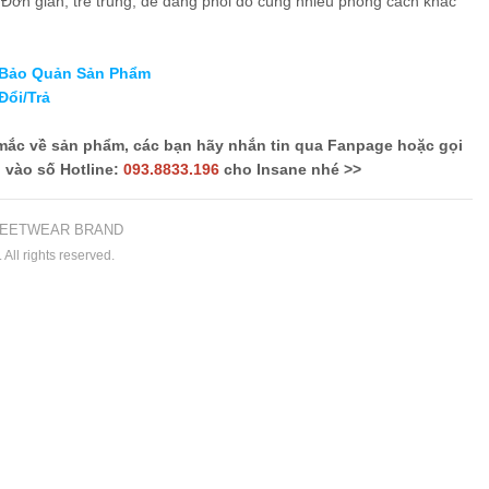
:
Đơn giản, trẻ trung, dễ dàng phối đồ cùng nhiều phong cách khác
 Bảo Quản Sản Phẩm
Đổi/Trả
mắc về sản phẩm, các bạn hãy nhắn tin qua Fanpage hoặc gọi
vào số Hotline:
093.8833.196
cho Insane nhé >>
EETWEAR BRAND
All rights reserved.