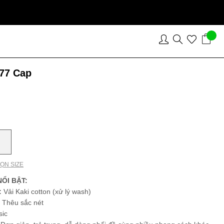
77 Cap
ỌN SIZE
ỔI BẬT:
:
Vải Kaki cotton (xử lý wash)
:
Thêu sắc nét
ic