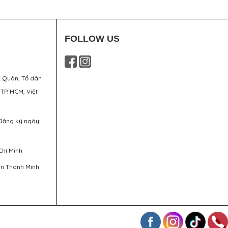
FOLLOW US
g Quân, Tổ dân
 TP. HCM, Việt
Đăng ký ngày:
Chí Minh
ễn Thanh Minh