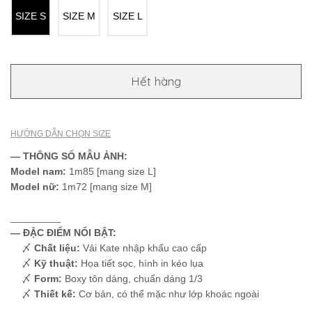
SIZE S
SIZE M
SIZE L
Hết hàng
HƯỚNG DẪN CHỌN SIZE
— THÔNG SỐ MẪU ẢNH:
Model nam:
1m85 [mang size L]
Model nữ:
1m72 [mang size M]
_________
— ĐẶC ĐIỂM NỔI BẬT:
〆
Chất liệu:
Vải Kate nhập khẩu cao cấp
〆
Kỹ thuật:
Họa tiết sọc, hình in kéo lụa
〆
Form:
Boxy tôn dáng, chuẩn dáng 1/3
〆
Thiết kế:
Cơ bản, có thể mặc như lớp khoác ngoài