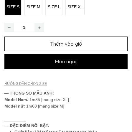
SIZE S
SIZE M
SIZE L
SIZE XL
Thêm vào giỏ
Mua ngay
HƯỚNG DẪN CHỌN SIZE
— THÔNG SỐ MẪU ẢNH:
Model
Nam:
1m85 [mang size XL]
Model nữ:
1m68 [mang size M]
_________
— ĐẶC ĐIỂM NỔI BẬT:
►
Chất liệu:
Vải thể thao Polyester nhập khẩu