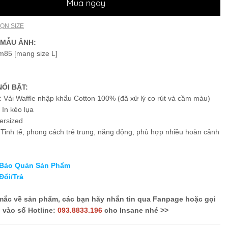
Mua ngay
ỌN SIZE
 MẪU ẢNH:
m85 [mang size L]
ỔI BẬT:
:
Vải Waffle nhập khẩu Cotton 100% (đã xử lý co rút và cầm màu)
:
In kéo lụa
ersized
:
Tinh tế, phong cách trẻ trung, năng động, phù hợp nhiều hoàn cảnh
 Bảo Quản Sản Phẩm
Đổi/Trả
mắc về sản phẩm, các bạn hãy nhắn tin qua Fanpage hoặc gọi
vào số Hotline:
093.8833.196
cho Insane nhé >>