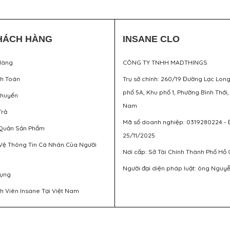
HÁCH HÀNG
INSANE CLO
Hàng
CÔNG TY TNHH MADTHINGS
nh Toán
Trụ sở chính: 260/19 Đường Lạc Lon
phố 5A, Khu phố 1, Phường Bình Thới,
Chuyển
Nam
Trả
Mã số doanh nghiệp: 0319280224 - 
Quản Sản Phẩm
25/11/2025
Vệ Thông Tin Cá Nhân Của Người
Nơi cấp: Sở Tài Chính Thành Phố Hồ 
Người đại diện pháp luật: ông Nguy
Dụng
h Viên Insane Tại Việt Nam