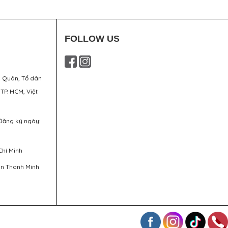
FOLLOW US
g Quân, Tổ dân
 TP. HCM, Việt
Đăng ký ngày:
Chí Minh
ễn Thanh Minh