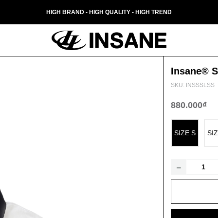
HIGH BRAND - HIGH QUALITY - HIGH TREND
Insane® 
SKU: INSSSLSS
880.000₫
SIZE S
SI