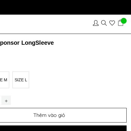
Sponsor LongSleeve
ZE M
SIZE L
Thêm vào giỏ