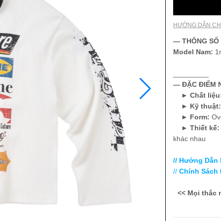
HƯỚNG DẪN CH
— THÔNG SỐ
Model
Nam:
1
_________
— ĐẶC ĐIỂM N
►
Chất liệu
►
Kỹ thuật
►
Form:
Ov
►
Thiết kế
khác nhau
// Hướng Dẫn
//
Chính Sách 
<< Mọi thắc 