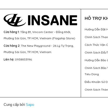
HỖ TRỢ K
Hướng Dẫn Đặt 
Cửa hàng 1:
Tầng B1, Vincom Center - Đồng Khởi,
Chính Sách Tha
Phường Sài Gòn, TP. HCM, Vietnam (Flagship Store)
Cách Thức Vận 
Cửa hàng 2:
The New Playground - 26 Lý Tự Trọng,
Phường Sài Gòn, TP. HCM, Vietnam
Chính Sách Đổi/
Liên hệ:
0938833196
Hướng Dẫn Bảo 
Chính Sách Bảo 
Tiêu Dùng
Điều Khoản Sử 
Chính Sách Thàn
Cung cấp bởi
Sapo