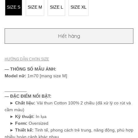
SIZE S
SIZE M
SIZE L
SIZE XL
Hết hàng
HƯỚNG DẪN CHỌN SIZE
— THÔNG SỐ MẪU ẢNH:
Model nữ
:
1m70 [mang size M]
_________
— ĐẶC ĐIỂM NỔI BẬT:
►
Chất liệu:
Vải thun Cotton 100% 2 chiều (đã xử lý co rút và
cầm màu)
►
Kỹ thuật:
In lụa
►
Form:
Oversized
►
Thiết kế:
Tinh tế, phong cách trẻ trung, năng động, phù hợp
nhiều hoàn cảnh khác nhau