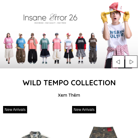
WILD TEMPO COLLECTION
Xem Thêm
rivals
New Arrivals
New Ar