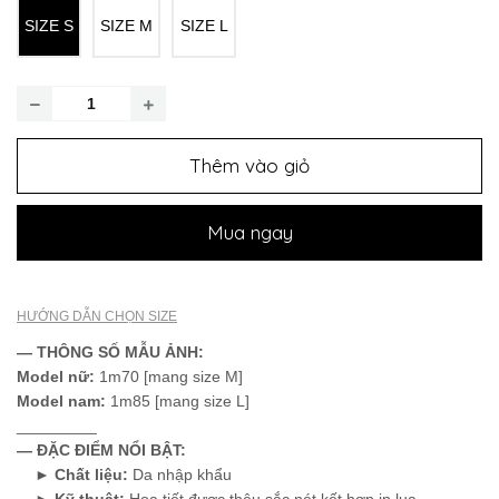
SIZE S
SIZE M
SIZE L
Thêm vào giỏ
Mua ngay
HƯỚNG DẪN CHỌN SIZE
— THÔNG SỐ MẪU ẢNH:
Model nữ
:
1m70 [mang size M]
Model nam:
1m85 [mang size L]
_________
— ĐẶC ĐIỂM NỔI BẬT:
►
Chất liệu:
Da nhập khẩu
►
Kỹ thuật:
Hoạ tiết được thêu sắc nét kết hợp in lụa