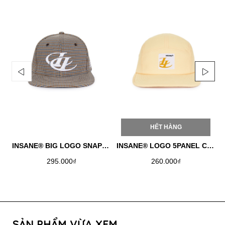
HẾT HÀNG
INSANE® BIG LOGO SNAPBACK
INSANE® LOGO 5PANEL CAP - LEMON CHIFFON
295.000₫
260.000₫
SẢN PHẨM VỪA XEM