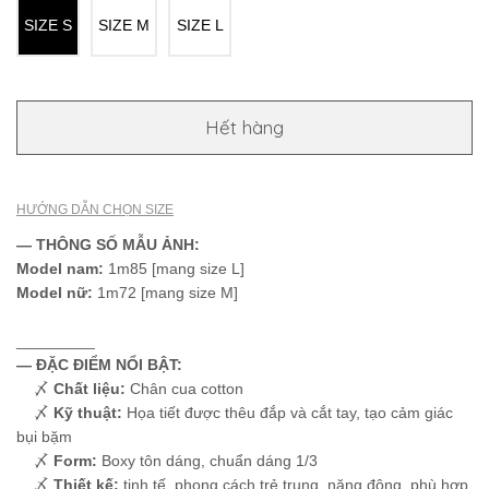
SIZE S
SIZE M
SIZE L
Hết hàng
HƯỚNG DẪN CHỌN SIZE
— THÔNG SỐ MẪU ẢNH:
Model nam:
1m85 [mang size L]
Model nữ:
1m72 [mang size M]
_________
— ĐẶC ĐIỂM NỔI BẬT:
〆
Chất liệu:
Chân cua cotton
〆
Kỹ thuật:
Họa tiết được thêu đắp và cắt tay, tạo cảm giác
bụi bặm
〆
Form:
Boxy tôn dáng, chuẩn dáng 1/3
〆
Thiết kế:
tinh tế, phong cách trẻ trung, năng động, phù hợp