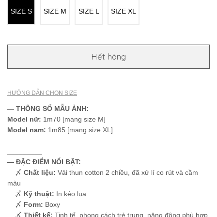
SIZE S
SIZE M
SIZE L
SIZE XL
Hết hàng
HƯỚNG DẪN CHỌN SIZE
— THÔNG SỐ MẪU ẢNH:
Model nữ:
1m70 [mang size M]
Model nam:
1m85 [mang size XL]
_________
— ĐẶC ĐIỂM NỔI BẬT:
〆
Chất liệu:
Vải thun cotton 2 chiều, đã xử lí co rút và cầm
màu
〆
Kỹ thuật:
In kéo lụa
〆
Form:
Boxy
〆
Thiết kế:
Tinh tế, phong cách trẻ trung, năng động phù hợp