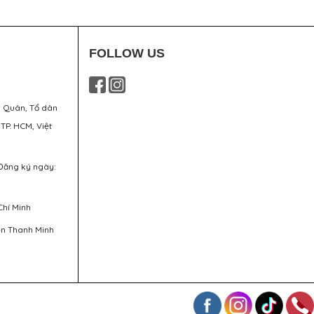
FOLLOW US
g Quân, Tổ dân
 TP. HCM, Việt
Đăng ký ngày:
Chí Minh
ễn Thanh Minh