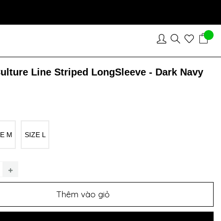
ulture Line Striped LongSleeve - Dark Navy
ZE M
SIZE L
Thêm vào giỏ