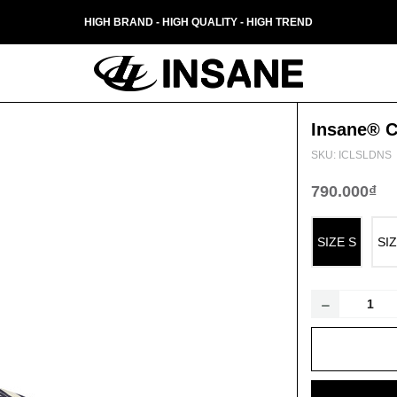
HIGH BRAND - HIGH QUALITY - HIGH TREND
Insane® C
SKU: ICLSLDNS
790.000₫
SIZE S
SI