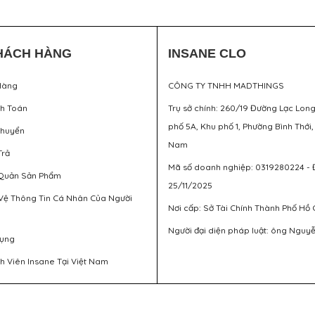
HÁCH HÀNG
INSANE CLO
Hàng
CÔNG TY TNHH MADTHINGS
nh Toán
Trụ sở chính: 260/19 Đường Lạc Lon
phố 5A, Khu phố 1, Phường Bình Thới,
Chuyển
Nam
Trả
Mã số doanh nghiệp: 0319280224 - 
Quản Sản Phẩm
25/11/2025
Vệ Thông Tin Cá Nhân Của Người
Nơi cấp: Sở Tài Chính Thành Phố Hồ 
Người đại diện pháp luật: ông Nguy
Dụng
h Viên Insane Tại Việt Nam