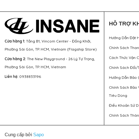
HỖ TRỢ K
Hướng Dẫn Đặt 
Cửa hàng 1:
Tầng B1, Vincom Center - Đồng Khởi,
Chính Sách Tha
Phường Sài Gòn, TP. HCM, Vietnam (Flagship Store)
Cách Thức Vận 
Cửa hàng 2:
The New Playground - 26 Lý Tự Trọng,
Phường Sài Gòn, TP. HCM, Vietnam
Chính Sách Đổi/
Liên hệ:
0938833196
Hướng Dẫn Bảo 
Chính Sách Bảo 
Tiêu Dùng
Điều Khoản Sử 
Chính Sách Thàn
Cung cấp bởi
Sapo