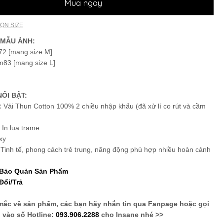
Mua ngay
ỌN SIZE
 MẪU ẢNH:
2 [mang size M]
m83 [mang size L]
ỔI BẬT:
:
Vải Thun Cotton 100% 2 chiều nhập khẩu (đã xử lí co rút và cầm
:
In lụa trame
xy
:
Tinh tế, phong cách trẻ trung, năng động phù hợp nhiều hoàn cảnh
 Bảo Quản Sản Phẩm
Đổi/Trả
mắc về sản phẩm, các bạn hãy nhắn tin qua Fanpage hoặc gọi
vào số Hotline:
093.906.2288
cho Insane nhé >>