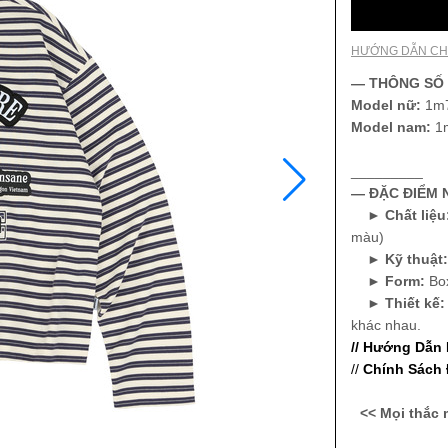
HƯỚNG DẪN CH
— THÔNG SỐ
Model nữ:
1m7
Model nam:
1
_________
— ĐẶC ĐIỂM N
►
Chất liệu
màu)
►
Kỹ thuật
►
Form:
Bo
►
Thiết kế
khác nhau.
// Hướng Dẫn
//
Chính Sách 
<< Mọi thắc 