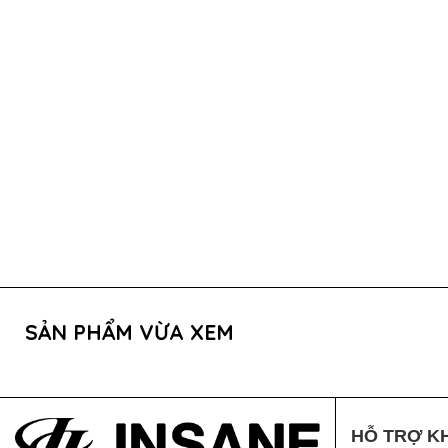
SẢN PHẨM VỪA XEM
HỖ TRỢ K