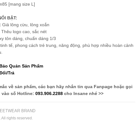
85 [mang size L]
ỔI BẬT:
:
Giả lông cừu, lông xoắn
Thêu logo cao, sắc nét
y tôn dáng, chuẩn dáng 1/3
tinh tế, phong cách trẻ trung, năng động, phù hợp nhiều hoàn cảnh
u.
 Bảo Quản Sản Phẩm
Đổi/Trả
mắc về sản phẩm, các bạn hãy nhắn tin qua Fanpage hoặc gọi
vào số Hotline:
093.906.2288
cho Insane nhé >>
EETWEAR BRAND
All rights reserved.