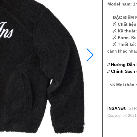
Model nam:
1m
_________
— ĐẶC ĐIỂM N
〆 Chất liệu
〆 Kỹ thuật:
〆 Form:
Box
〆 Thiết kế:
cảnh khác nha
// Hướng Dẫn
//
Chính Sách 
<< Mọi thắc 
INSANE®
STR
Copyright © 2021. 