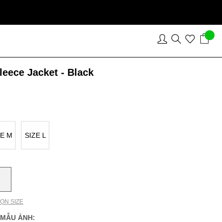
leece Jacket - Black
ZE M
SIZE L
ỌN SIZE
 MẪU ẢNH: