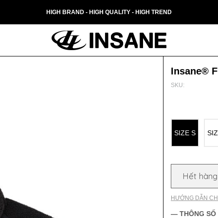
HIGH BRAND - HIGH QUALITY - HIGH TREND
Insane® F
SKU:
SIZE S
SI
Hết hàng
HƯỚNG DẪN CH
— THÔNG SỐ