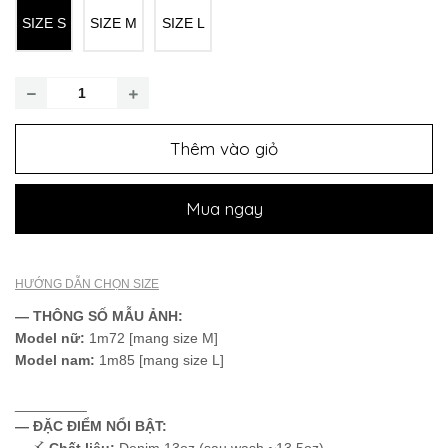
SIZE S
SIZE M
SIZE L
Thêm vào giỏ
Mua ngay
HƯỚNG DẪN CHỌN SIZE
— THÔNG SỐ MẪU ẢNH:
Model nữ:
1m72 [mang size M]
Model nam:
1m85 [mang size L]
_________
— ĐẶC ĐIỂM NỔI BẬT:
〆
Chất liệu:
Denim 13oz (sau wash ~13.5oz)