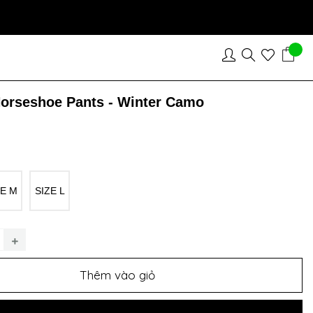
orseshoe Pants - Winter Camo
ZE M
SIZE L
Thêm vào giỏ