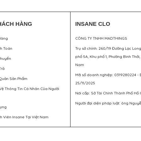
HÁCH HÀNG
INSANE CLO
Hàng
CÔNG TY TNHH MADTHINGS
nh Toán
Trụ sở chính: 260/19 Đường Lạc Lon
phố 5A, Khu phố 1, Phường Bình Thới,
Chuyển
Nam
Trả
Mã số doanh nghiệp: 0319280224 - 
Quản Sản Phẩm
25/11/2025
Vệ Thông Tin Cá Nhân Của Người
Nơi cấp: Sở Tài Chính Thành Phố Hồ 
Người đại diện pháp luật: ông Nguy
Dụng
h Viên Insane Tại Việt Nam