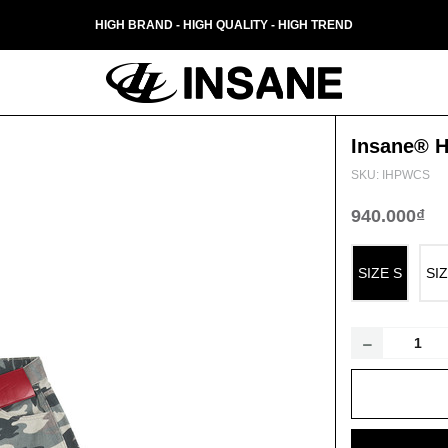
HIGH BRAND - HIGH QUALITY - HIGH TREND
Insane® H
SKU: IHPWCS
940.000₫
SIZE S
SI