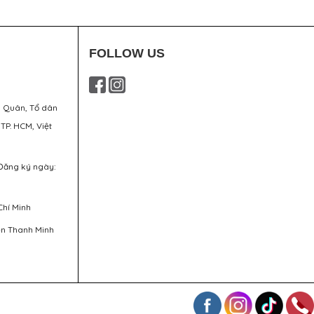
FOLLOW US
g Quân, Tổ dân
 TP. HCM, Việt
Đăng ký ngày:
Chí Minh
ễn Thanh Minh