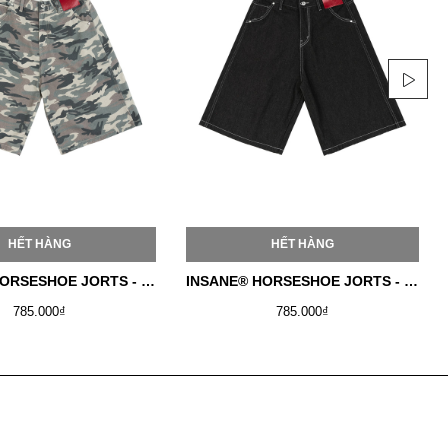
HẾT HÀNG
HẾT HÀNG
INSANE® HORSESHOE JORTS - WINTER CAMO
INSANE® HORSESHOE JORTS - RAW DENIM
785.000₫
785.000₫