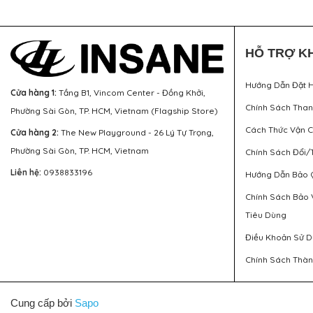
HỖ TRỢ K
Hướng Dẫn Đặt 
Cửa hàng 1:
Tầng B1, Vincom Center - Đồng Khởi,
Chính Sách Tha
Phường Sài Gòn, TP. HCM, Vietnam (Flagship Store)
Cách Thức Vận 
Cửa hàng 2:
The New Playground - 26 Lý Tự Trọng,
Phường Sài Gòn, TP. HCM, Vietnam
Chính Sách Đổi/
Liên hệ:
0938833196
Hướng Dẫn Bảo 
Chính Sách Bảo 
Tiêu Dùng
Điều Khoản Sử 
Chính Sách Thàn
Cung cấp bởi
Sapo