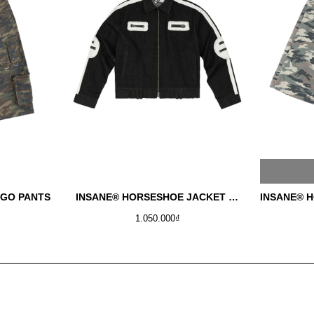
RGO PANTS
INSANE® HORSESHOE JACKET - RAW DENIM
1.050.000₫