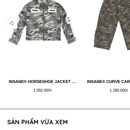
INSANE® HORSESHOE JACKET - WINTER CAMO
INSANE® CURVE CA
1.050.000₫
1.290.000₫
SẢN PHẨM VỪA XEM