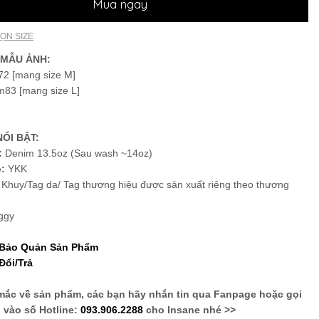
Mua ngay
ỌN SIZE
 MẪU ẢNH:
2 [mang size M]
m83 [mang size L]
ỔI BẬT:
:
Denim 13.5oz (Sau wash ~14oz)
o:
YKK
:
Khuy/Tag da/ Tag thương hiệu được sản xuất riêng theo thương
ggy
 Bảo Quản Sản Phẩm
Đổi/Trả
mắc về sản phẩm, các bạn hãy nhắn tin qua Fanpage hoặc gọi
vào số Hotline:
093.906.2288
cho Insane nhé >>