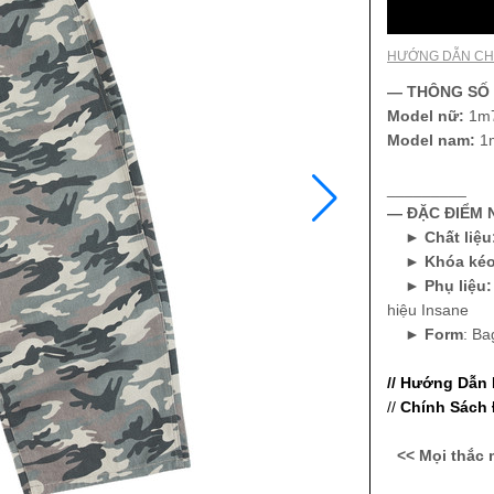
HƯỚNG DẪN CH
— THÔNG SỐ
Model nữ:
1m7
Model nam:
1
_________
— ĐẶC ĐIỂM N
►
Chất liệu
►
Khóa ké
►
Phụ liệu
hiệu Insane
►
Form
: Ba
// Hướng Dẫn
//
Chính Sách 
<< Mọi thắc 