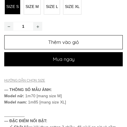
SIZE S
SIZE M
SIZE L
SIZE XL
Thêm vào giỏ
Mua ngay
HƯỚNG DẪN CHỌN SIZE
— THÔNG SỐ MẪU ẢNH:
Model nữ:
1m70 [mang size M]
Model nam:
1m85 [mang size XL]
_________
— ĐẶC ĐIỂM NỔI BẬT:
〆
Chất liệu:
Vải thun cotton 2 chiều, đã xử lí co rút và cầm