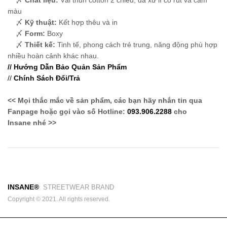
màu
〆
Kỹ thuật:
Kết hợp thêu và in
〆
Form:
Boxy
〆
Thiết kế:
Tinh tế, phong cách trẻ trung, năng động phù hợp
nhiều hoàn cảnh khác nhau.
// Hướng Dẫn Bảo Quản Sản Phẩm
//
Chính Sách Đổi/Trả
<< Mọi thắc mắc về sản phẩm, các bạn hãy nhắn tin qua
Fanpage hoặc gọi vào số Hotline:
093.906.2288
cho
Insane nhé >>
INSANE®
STREETWEAR BRAND
Copyright © 2021. All rights reserved.