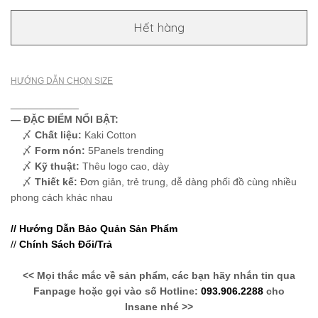
Hết hàng
HƯỚNG DẪN CHỌN SIZE
____________
— ĐẶC ĐIỂM NỔI BẬT:
〆
Chất liệu:
Kaki Cotton
〆
Form nón:
5Panels trending
〆
Kỹ thuật:
Thêu logo cao, dày
〆
Thiết kế:
Đơn giản, trẻ trung, dễ dàng phối đồ cùng nhiều
phong cách khác nhau
// Hướng Dẫn Bảo Quản Sản Phẩm
//
Chính Sách Đổi/Trả
<< Mọi thắc mắc về sản phẩm, các bạn hãy nhắn tin qua
Fanpage hoặc gọi vào số Hotline:
093.906.2288
cho
Insane nhé >>