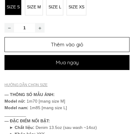
SIZE S
SIZE M
SIZE L
SIZE XS
Thêm vào giỏ
Mua ngay
HƯỚNG DẪN CHỌN SIZE
— THÔNG SỐ MẪU ẢNH:
Model nữ
:
1m70 [mang size M]
Model nam:
1m85 [mang size L]
_________
— ĐẶC ĐIỂM NỔI BẬT:
►
Chất liệu:
Denim 13.5oz (sau wash ~14oz)
►
Khóa kéo:
YKK