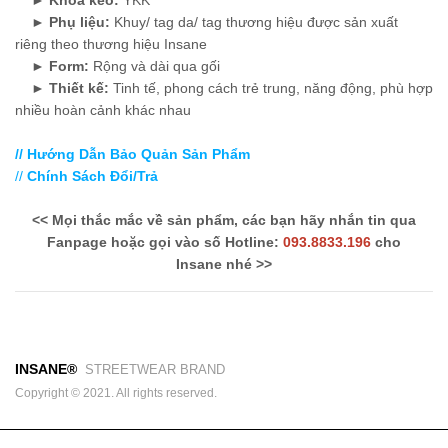
►
Phụ liệu:
Khuy/ tag da/ tag thương hiệu được sản xuất
riêng theo thương hiệu Insane
►
Form:
Rộng và dài qua gối
►
Thiết kế:
Tinh tế, phong cách trẻ trung, năng động, phù hợp
nhiều hoàn cảnh khác nhau
// Hướng Dẫn Bảo Quản Sản Phẩm
//
Chính Sách Đổi/Trả
<< Mọi thắc mắc về sản phẩm, các bạn hãy nhắn tin qua
Fanpage hoặc gọi vào số Hotline:
093.8833.196
cho
Insane nhé >>
INSANE®
STREETWEAR BRAND
Copyright © 2021. All rights reserved.