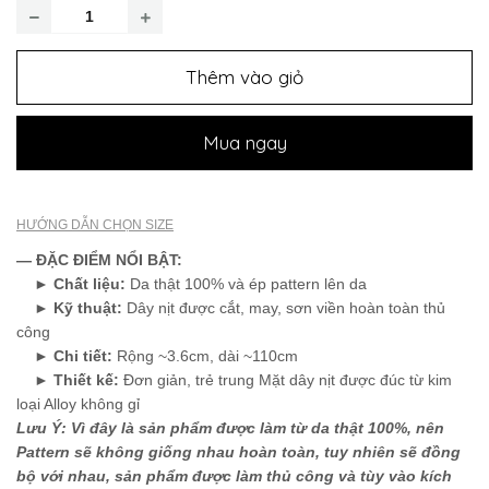
Thêm vào giỏ
Mua ngay
HƯỚNG DẪN CHỌN SIZE
— ĐẶC ĐIỂM NỔI BẬT:
►
Chất liệu:
Da thật 100% và ép pattern lên da
►
Kỹ thuật:
Dây nịt được cắt, may, sơn viền hoàn toàn thủ
công
►
Chi tiết:
Rộng ~3.6cm, dài ~110cm
►
Thiết kế:
Đơn giản, trẻ trung Mặt dây nịt được đúc từ kim
loại Alloy không gỉ
Lưu Ý: Vì đây là sản phẩm được làm từ da thật 100%, nên
Pattern sẽ không giống nhau hoàn toàn, tuy nhiên sẽ đồng
bộ với nhau, sản phẩm được làm thủ công và tùy vào kích