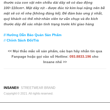
thước của con vật nên chiều dài dây sẽ có dao động
100~110cm+. Mặt dây nịt - được đúc từ kim loại nặng nên bề
mặt sẽ có rổ nhẹ (không đáng kể). Để đảm bảo ưng ý nhất,
quý khách có thể nhờ nhân viên tư vấn chụp và đo kích
thước dây để xác nhận tình trạng trước khi giao hàng
// Hướng Dẫn Bảo Quản Sản Phẩm
//
Chính Sách Đổi/Trả
<< Mọi thắc mắc về sản phẩm, các bạn hãy nhắn tin qua
Fanpage hoặc gọi vào số Hotline:
093.8833.196
cho
Insane nhé >>
INSANE®
STREETWEAR BRAND
Copyright © 2021. All rights reserved.