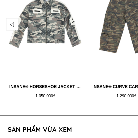
INSANE® HORSESHOE JACKET - WINTER CAMO
INSANE® CURVE CA
1.050.000₫
1.290.000₫
SẢN PHẨM VỪA XEM