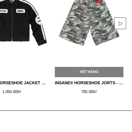
HẾT HÀNG
INSANE® HORSESHOE JACKET - RAW DENIM
INSANE® HORSESHOE JORTS - WINTER CAMO
1.050.000₫
785.000₫