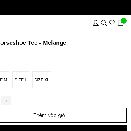
orseshoe Tee - Melange
ZE M
SIZE L
SIZE XL
Thêm vào giỏ