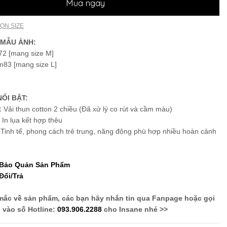
Mua ngay
ỌN SIZE
 MẪU ẢNH:
2 [mang size M]
m83 [mang size L]
ỔI BẬT:
:
Vải thun cotton 2 chiều (Đã xử lý co rút và cầm màu)
:
In lụa kết hợp thêu
:
Tinh tế, phong cách trẻ trung, năng động phù hợp nhiều hoàn cảnh
 Bảo Quản Sản Phẩm
Đổi/Trả
mắc về sản phẩm, các bạn hãy nhắn tin qua Fanpage hoặc gọi
vào số Hotline:
093.906.2288
cho Insane nhé >>