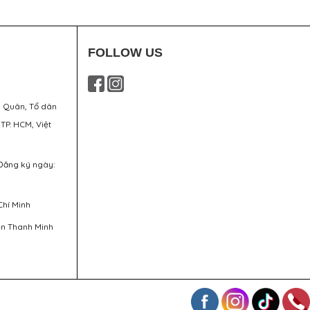
FOLLOW US
g Quân, Tổ dân
 TP. HCM, Việt
Đăng ký ngày:
Chí Minh
ễn Thanh Minh