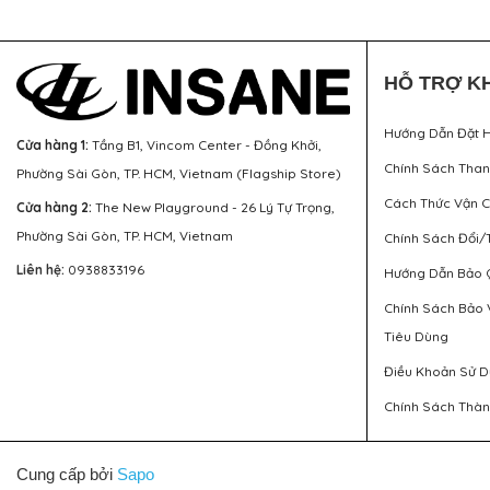
HỖ TRỢ K
Hướng Dẫn Đặt 
Cửa hàng 1:
Tầng B1, Vincom Center - Đồng Khởi,
Chính Sách Tha
Phường Sài Gòn, TP. HCM, Vietnam (Flagship Store)
Cách Thức Vận 
Cửa hàng 2:
The New Playground - 26 Lý Tự Trọng,
Phường Sài Gòn, TP. HCM, Vietnam
Chính Sách Đổi/
Liên hệ:
0938833196
Hướng Dẫn Bảo 
Chính Sách Bảo 
Tiêu Dùng
Điều Khoản Sử 
Chính Sách Thàn
Cung cấp bởi
Sapo