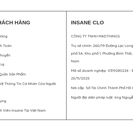
HÁCH HÀNG
INSANE CLO
Hàng
CÔNG TY TNHH MADTHINGS
nh Toán
Trụ sở chính: 260/19 Đường Lạc Lon
phố 5A, Khu phố 1, Phường Bình Thới,
Chuyển
Nam
Trả
Mã số doanh nghiệp: 0319280224 - 
Quản Sản Phẩm
25/11/2025
Vệ Thông Tin Cá Nhân Của Người
Nơi cấp: Sở Tài Chính Thành Phố Hồ 
Người đại diện pháp luật: ông Nguy
Dụng
h Viên Insane Tại Việt Nam