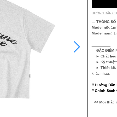
HƯỚNG DẪN CH
— THÔNG SỐ
Model nữ:
1m7
Model nam:
1
_________
— ĐẶC ĐIỂM N
►
Chất liệu
►
Kỹ thuật
►
Thiết kế
khác nhau.
// Hướng Dẫn
//
Chính Sách 
<< Mọi thắc 